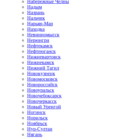
Набережные Челны
Надым
Назрань
Нальчик
Нарьян-Мар
Находка
Невинномысск
Нерюнгри
Нефтекамск
Нефтеюганск
Нижневартовск
Нижнекамск
Нижний Тагил
Новокузнецк
Новомосковск
Новороссийск
Новоуральск
Новочебоксарск
Новочеркасск
Новый Уренгой
Ногинск
Норильск
Ноябрьск
Нур-Султан
Нягань