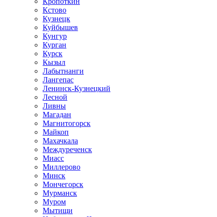
Кропоткин
Кстово
Кузнецк
Куйбышев
Кунгур
Курган
Курск
Кызыл
Лабытнанги
Лангепас
Ленинск-Кузнецкий
Лесной
Ливны
Магадан
Магнитогорск
Майкоп
Махачкала
Междуреченск
Миасс
Миллерово
Минск
Мончегорск
Мурманск
Муром
Мытищи