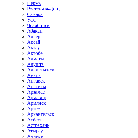
Пермь
Ростов-на-Дону
Самара
Уфа
Челябинск
Абакан
Адлер
Аксай
Актау
Актобе
Алматы
Алушта
Альметьевск
Анапа
Ангарск
Апатиты
Арзамас
Армавир
Армянск
Артем
Архангельск
Асбест
Астрахань
Атырау
Ачинск