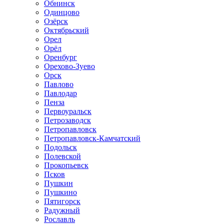
Обнинск
Одинцово
Озёрск
Октябрьский
Орел
Орёл
Оренбург
Орехово-Зуево
Орск
Павлово
Павлодар
Пенза
Первоуральск
Петрозаводск
Петропавловск
Петропавловск-Камчатский
Подольск
Полевской
Прокопьевск
Псков
Пушкин
Пушкино
Пятигорск
Радужный
Рославль