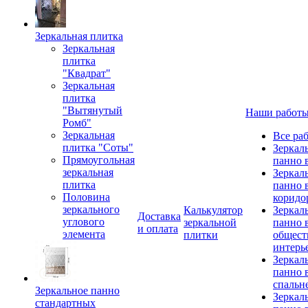
Зеркальная плитка
Зеркальная
плитка
"Квадрат"
Зеркальная
плитка
"Вытянутый
Наши работ
Ромб"
Зеркальная
Все ра
плитка "Соты"
Зеркал
Прямоугольная
панно 
зеркальная
Зеркал
плитка
панно 
Половина
коридо
зеркального
Калькулятор
Зеркал
Доставка
углового
зеркальной
панно 
и оплата
элемента
плитки
общест
интерь
Зеркал
панно 
спальн
Зеркальное панно
Зеркал
стандартных