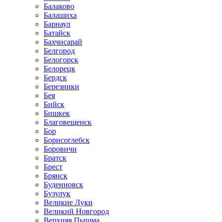
Балаково
Балашиха
Барнаул
Батайск
Бахчисарай
Белгород
Белогорск
Белорецк
Бердск
Березники
Бея
Бийск
Бишкек
Благовещенск
Бор
Борисоглебск
Боровичи
Братск
Брест
Брянск
Буденновск
Бузулук
Великие Луки
Великий Новгород
Верхняя Пышма