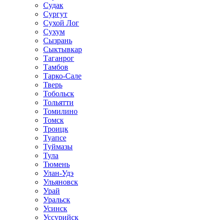
Судак
Сургут
Сухой Лог
Сухум
Сызрань
Сыктывкар
Таганрог
Тамбов
Тарко-Сале
Тверь
Тобольск
Тольятти
Томилино
Томск
Троицк
Туапсе
Туймазы
Тула
Тюмень
Улан-Удэ
Ульяновск
Урай
Уральск
Усинск
Уссурийск