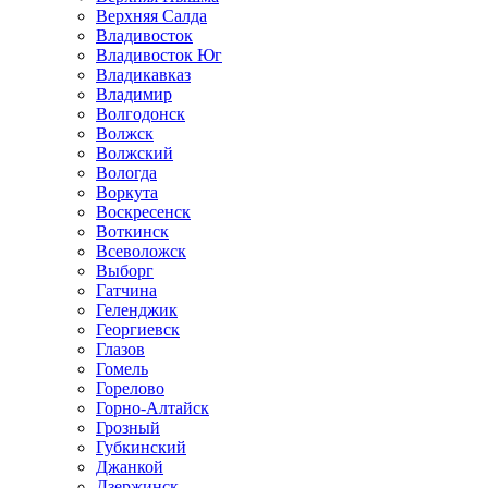
Верхняя Салда
Владивосток
Владивосток Юг
Владикавказ
Владимир
Волгодонск
Волжск
Волжский
Вологда
Воркута
Воскресенск
Воткинск
Всеволожск
Выборг
Гатчина
Геленджик
Георгиевск
Глазов
Гомель
Горелово
Горно-Алтайск
Грозный
Губкинский
Джанкой
Дзержинск