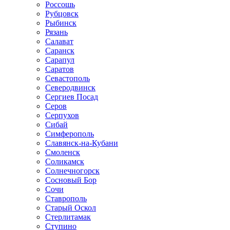
Россошь
Рубцовск
Рыбинск
Рязань
Салават
Саранск
Сарапул
Саратов
Севастополь
Северодвинск
Сергиев Посад
Серов
Серпухов
Сибай
Симферополь
Славянск-на-Кубани
Смоленск
Соликамск
Солнечногорск
Сосновый Бор
Сочи
Ставрополь
Старый Оскол
Стерлитамак
Ступино