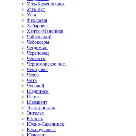
Усть-Каменогорск
Усть-Кут
Ухта
Феодосия
Хабаровск
Ханты-Мансийск
Чайковский
Чебоксары
Чегдомын
Череповец
Черкесск
Черноморское пос.
Чернушка
Чехов
Чита
Чусовой
Шадринск
Шахты
Шымкент
Электросталь
Энгельс
Югорск
Южно-Сахалинск
Южноуральск
Юрюзань