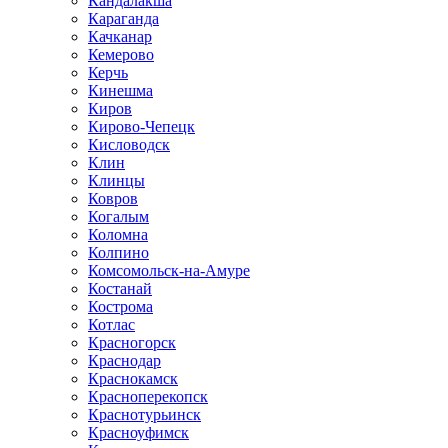
Кандалакша
Караганда
Качканар
Кемерово
Керчь
Кинешма
Киров
Кирово-Чепецк
Кисловодск
Клин
Клинцы
Ковров
Когалым
Коломна
Колпино
Комсомольск-на-Амуре
Костанай
Кострома
Котлас
Красногорск
Краснодар
Краснокамск
Красноперекопск
Краснотурьинск
Красноуфимск